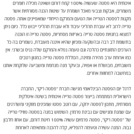
איכותית היא פסטה שעשויה 100% קמח דורום ושאינה מכילה חומרים
משמרים, אבקות וצבעי מאכל ושומרת על שיטות הכנה מסורתיות אשר
מקנות לפסטה הטרייה את הטעם והמרקם הייחודי שמאפיינים אותה. פסטה
טרייה לרוב לא עוברת תהליכי עיבוד ולא עוברת תהליכי ייבוש כלל. כיום ניתן
למצוא בחנויות פסטה טרייה באריזות מסחריות, פסטה טרייה זו הוכנה
בתשומת לב רבה ובהשקעה ומכיוון שהיא איננה מעובדת, נשמרים בה כל
הערכים התזונתיים כהלכה וגם טעמה נפלא והמרקם שלה נגיס ובשרני. אין
כמו ארוחת ערב מהירה ומזינה, הכוללת פסטה טרייה במגוון רטבים
משובחים, מבושלת או אפויה, ובעיקר מנה מנחמת ומשביעה שלוקחת אותנו
במחשבה למחוזות אחרים.
לרגל יום הפסטה הבינלאומי מגישה חברת "פסטה ריקו", החברה
הישראלית המתמחה בייצור פסטה טרייה איכותית בשיטה איטלקית
מסורתית, מתכון לפסטה ירוקה, עם רוטב פסטו שמכינים מזוקיני ומשדרגים
עם שמנת ומגישים עם גבינת פרמז'ן. השימוש במנה בפסטה פוזילי טרייה
של "פסטה ריקו", פסטה פרמיום עשויה 100% חיטת דורום, עם אחוז חלבון
גבוה. המנה עשירה וטעימה להפליא, קלה להכנה ומתאימה לארוחת