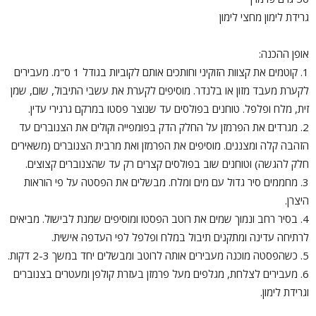
גרידת לימון מחצי לימון
אופן ההכנה:
1. קוטמים את קצוות הזוקיני וחותכים אותם לקוביות בגודל 1 ס"מ. מעבירים
לקערת מעבד מזון או בלנדר. מוסיפים לקערת את עשבי התיבול, שום, שמן
זית, מלח ופלפל. טוחנים בפולסים עד שנוצר פסטו במרקם גרגירי עדין.
2. מגרדים את הפרמזן על החלק הדק בפומפייה וקולים את הצנוברים עד
הזהבה קלה ומצננים. מוסיפים את הפרמזן ואת מרבית הצנוברים (משאירים
חלק להגשה) וטוחנים שוב בפולסים קצרים רק עד שהצנוברים קצוצים.
3. מחממים סיר גדול עם מים ומלח. מבשלים את הפסטה על פי הוראות
היצרן.
4. בסיר רחב ונמוך שמים את רוטב הפסטו ומוסיפים שמנת לבישול. מביאים
לרתיחה עדינה ומתקנים תיבול במלח ופלפל לפי העדפה אישית.
5. כשהפסטה מוכנה מעבירים אותה לרוטב ומבשלים יחד במשך 2-3 דקות.
6. מעבירים לצלחת, מגלפים מעל פרמזן בעזרת קולפן ומעטרים בצנוברים
וגרידת לימון.