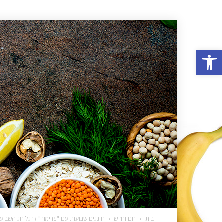
פתח סרגל נגישות
בית
חם וחדש
חוגגים שבועות עם "פרימור" לרגל חג השבועות