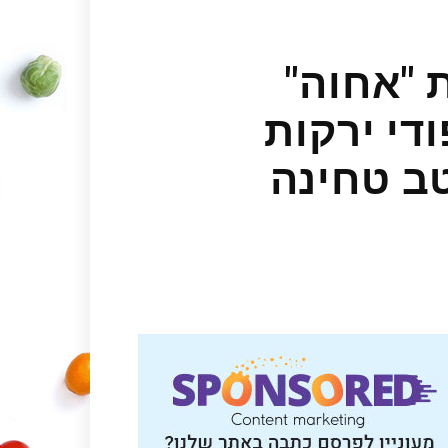
 "אחוה"
די ירקות
טב טחינה