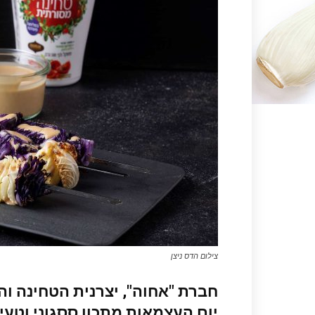
צילום הדס ניצן
חברת "
אחוה
", יצרנית הטחינה ו
יום העצמאות מתכון ססגוני וטעי