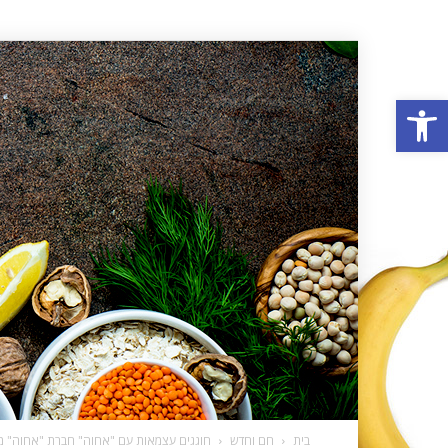
פתח סרגל נגישות
בית
חם וחדש
חוגגים עצמאות עם "אחוה" חברת "אחוה" מגי