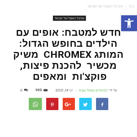
בית
פורטל האוכל של ישראל
פתח סרגל נגישות
פורטל האוכל של ישראל
חדש למטבח: אופים עם
הילדים בחופש הגדול:
המותג CHROMEX משיק
מכשיר להכנת פיצות,
פוקצ'ות ומאפים
999
על ידי
המומחים באוכל טעים
-
יוני 14, 2021
0