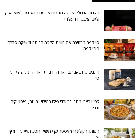
האדום הגדול: שלושה מתכוני אבטיח מרעננים לשיא הקיץ
וליום האבטיח העולמי
סי קפה מרחיבה את חוויית הקפה הביתה ומשיקה סדרת
פולי קפה...
חוגגים ט"ו באב עם "אחוה" חברת "אחוה" מגישה לרגל
ט"ו...
לט"ו באב: מתכון זר ורדי פילו במילוי גבינות, פיסטוקים
ודבש
המותג הקולינרי מאסטר שף משיק רוטב תאילנדי חריף
על...