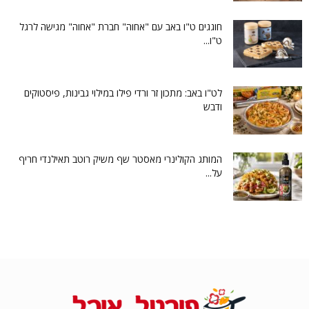
חוגגים ט"ו באב עם "אחוה" חברת "אחוה" מגישה לרגל
ט"ו...
לט"ו באב: מתכון זר ורדי פילו במילוי גבינות, פיסטוקים
ודבש
המותג הקולינרי מאסטר שף משיק רוטב תאילנדי חריף
על...