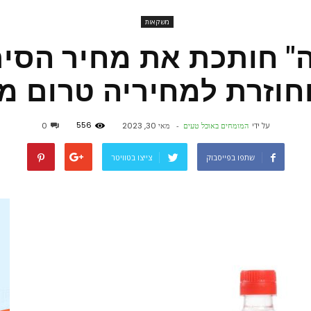
משקאות
פורטל
" חותכת את מחיר הסיר
אוכל
556
על ידי
המומחים באוכל טעים
-
מאי 30, 2023
0
שתפו בפייסבוק
צייצו בטוויטר