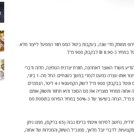
סירופ ממותק מדי שנה, בעקבות ביטול המס חוזר המפעל לייצור מלא.
בקבוק 900 מ"ל.
דיע משרד האוצר לאחרונה, חוזרת יצרנית הטחינה, חלוה ודברי
מאפה "אחוה", לייצר את מוצרי הסירופ לשתייה שלה, ייצור אותו עצרה כמעט לגמרי במשך כשנתיים. החל מה-1 ביוני,
תחזור החברה לשווק סירופ לשתייה בטעם ענבים, אננס ופטל בבקבוקי 900 מ"ל לשוק הקמעונאי ו-4 ליטר, הנמכרים
חוה ממחיר מוצריה את מס הסוכר והיא תחזור ותשווק אותם
במחיריה טרום המס, 8.90 ₪ – 12.90 ₪ לבקבוק 900 מ"ל, הנחה בשיעור של כ-50% במחיר הסירופ בתוספת מס
סירופ לשתייה של חברת "אחוה", בכשרות בד"ץ עדה חרדית, נחשב לסירופ איכותי בריכוז גבוה (65 בריקס), ממנו ניתן
תיות ומקצועיות. לדברי יובל מלאך, סמנכ"ל השיווק והמכירות של אחוה,