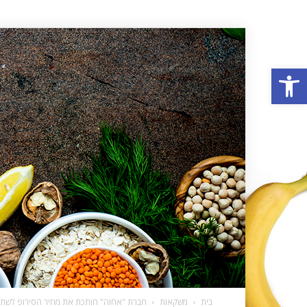
פתח סרגל נגישות
בית
משקאות
חברת "אחוה" חותכת את מחיר הסירופ לשתייה בכ-50% וחוזרת למחיריה ט