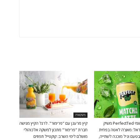
משקאות
המותג הבינלאומי PerfectTed משיק
קיץ מרענן עם "פרימור". לרגל הקיץ מגישה
אל: מאצ’ה לאטה בפחית
חברת "פרימור" מתכון למשקה אלכוהולי
טעם וניל מוכנה לשתייה,
מושלם לימי השרב: קוקטייל תפוזים