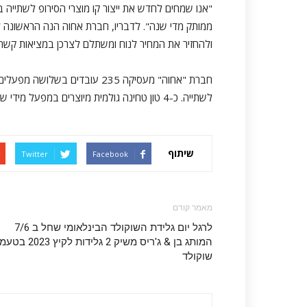
ממותק מדי שנה". לדבריו, חברת אחוה הנה הראשונה ל
ולהחזיר את המחיר לנוח ומשתלם לצרכן במציאות קשה של
חברת "אחוה" מעסיקה 235 עובדים 
לשתייה. כ-4 טון טחינה גולמית מיוצרים במפעל מידי שעה ומשווקים לכל רשתות המזון בארץ ולמרבית מדינות העולם.
שיתוף
Twitter
Facebook
מאמר קודם
לרגל יום גלידת השוקולד הבינלאומי שחל ב 7/6
המותג בן & ג'ריס משיק 2 גלידות לקיץ 2023 
שוקולד