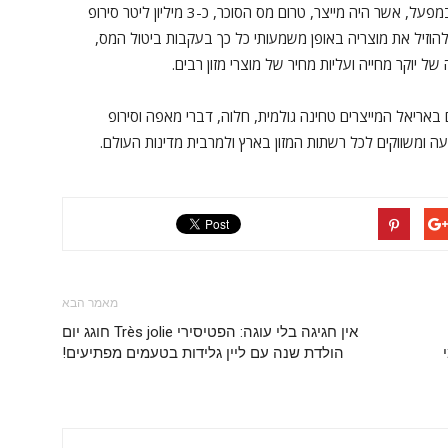
"אנו שמחים לחדש את ייצור קו מוצרי הסירופ לשתייה במפעל, אשר היה מייצר, טרום מס הסוכר, כ-3 מיליון ליטר סירופ
הוזיל את מוצריה באופן משמעותי כל כך בעקבות ביטול המס,
 יוקר מחייה ועליות מחיר של מוצרי מזון רבים.
בשלושה מפעלים באריאל המייצרים טחינה גולמית, חלוה, דברי מאפה וסירופ
מאמר הבא
אין חגיגה בלי עוגה: הפטיסירי Très jolie חוגג יום
בטעמי
הולדת שנה עם ליין גלידות בטעמים מפתיעים!