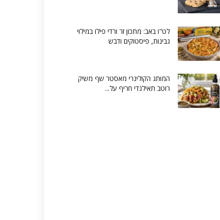
לט"ו באב: מתכון זר ורדי פילו במילוי
גבינות, פיסטוקים ודבש
המותג הקולינרי מאסטר שף משיק
רוטב תאילנדי חריף על...