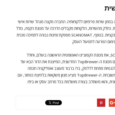
שית
מתמחה במתן שירות פרימיום ללקוחותיה. החברה מקצה מנהל שירות אישי
. כחלק מהשירות, הלקוחות מקבלים הדרכה על מכונת הקפה, כולל
הסבר מקיף על השימוש האופטימלי בכל התכונות והפונקציות. בנוסף, SCANOMAT מספקת זמינות גבוהה לתמיכה טכנית
ינימום הפרעה לתפעול העסק.
S
, את מכונת הקפוצ'ינו האוטומטית הראשונה בעולם, וחולל
מהפכה בתחום הקפה. כיום ממשיכה החברה להוביל עם מכונת ה-TopBrewer החדשנית, המייצגת את הדור הבא של
גנטיות מתחת לדלפק, ברז ברבור מעוצב ואפליקציה חכמה
לשליטה מלאה, המערכת מספקת חוויית קפה ייחודית ומשובחת. ה-TopBrewer מציע מגוון משקאות בלחיצת כפתור, עם
גית, והוא משתלב בצורה מושלמת בכל מרחב עסקי או ביתי.