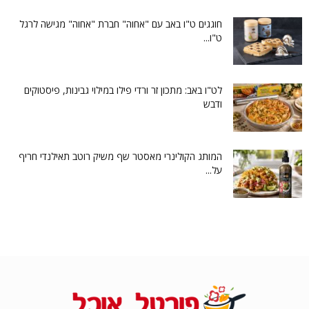
חוגגים ט"ו באב עם "אחוה" חברת "אחוה" מגישה לרגל
ט"ו...
לט"ו באב: מתכון זר ורדי פילו במילוי גבינות, פיסטוקים
ודבש
המותג הקולינרי מאסטר שף משיק רוטב תאילנדי חריף
על...