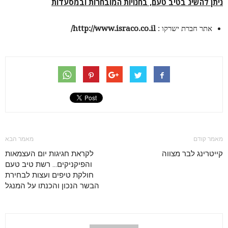
ניתן להשיג בטיב טעם, בחנויות המובחרות ובמסעדות
אתר חברת ישרקו :
http://www.israco.co.il/
מאמר קודם
מאמר הבא
קייטרינג לבר מצווה
לקראת חגיגות יום העצמאות
והפיקניקים… רשת טיב טעם
חולקת טיפים ועצות לבחירת
הבשר הנכון והכנתו על המנגל