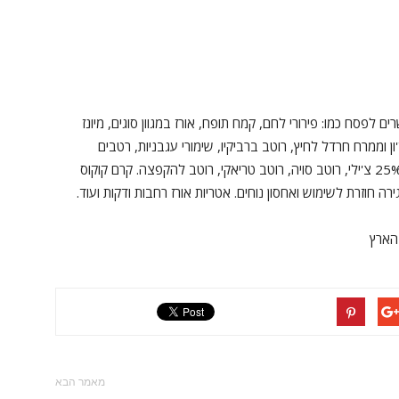
לפסח כמו: פירורי לחם, קמח תופח, אורז במגוון סוגים, מיונז
ון וממרח חרדל לחיץ, רוטב ברביקיו, שימורי עגבניות, רטבים
אסיאתיים – הכוללים רוטב צ'ילי איכותי במיוחד המכיל 25% צ'ילי, רוטב סויה, רוטב טריאקי, רוטב להקפצה. קרם קוקוס
ה חוזרת לשימוש ואחסון נוחים. אטריות אורז רחבות ודקות ועוד.
 הארץ
מאמר הבא