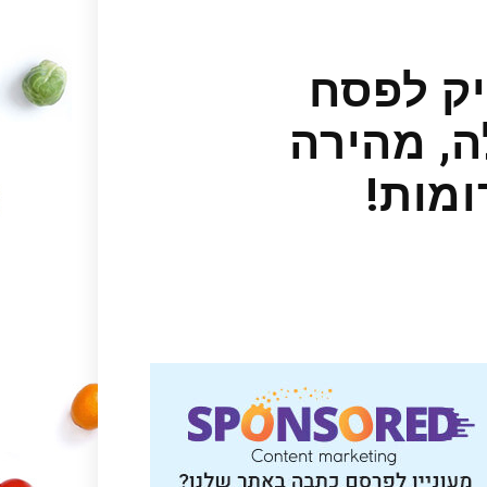
ק לפסח
לה, מהירה
מות!