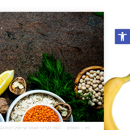
פתח סרגל נגישות
בית
המומחים
המותג הקולינרי מאסטר שף משיק לפסח 2024: תערובת קניידלך להכנה קלה, מהירה...