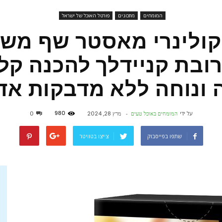
המומחים
מתכונים
פורטל האוכל של ישראל
פורטל
קולינרי מאסטר שף משי
 תערובת קניידלך להכנה ק
 ונוחה ללא מדבקות אדו
אוכל
980
על ידי
המומחים באוכל טעים
-
מרץ 28, 2024
0
שתפו בפייסבוק
צייצו בטוויטר