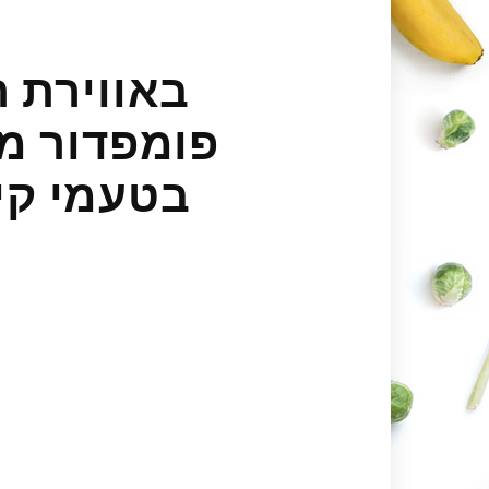
באווירת 
פומפדור מצ
בטעמי קינ