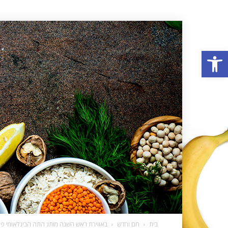
פתח סרגל נגישות
בית
חם וחדש
באווירת ראש השנה מותג התה הבינלאומי פומפ