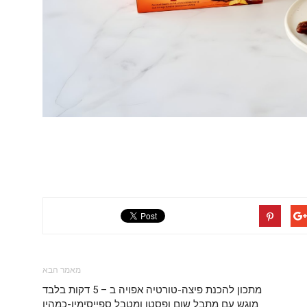
מאמר הבא
מתכון להכנת פיצה-טורטיה אפויה ב – 5 דקות בלבד
מוגש עם מתבל שום ופסטו ומטבל ספייסימיו-כמהין