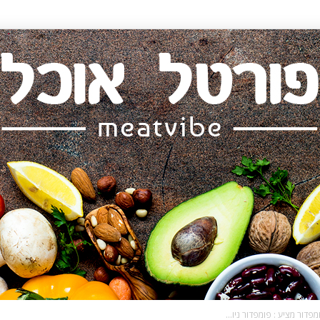
דור מציע : פומפדור ניו...