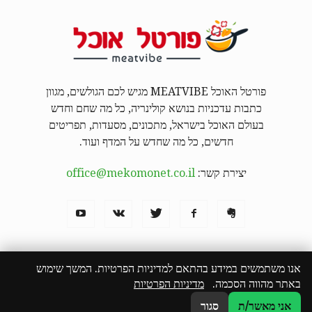
פורטל האוכל MEATVIBE מגיש לכם הגולשים, מגוון
כתבות עדכניות בנושא קולינריה, כל מה שחם וחדש
בעולם האוכל בישראל, מתכונים, מסעדות, תפריטים
חדשים, כל מה שחדש על המדף ועוד.
יצירת קשר:
office@mekomonet.co.il
אנו משתמשים במידע בהתאם למדיניות הפרטיות. המשך שימוש
באתר מהווה הסכמה.
מדיניות הפרטיות
מחפשים כותבים
פרסמו אצלנו
פרסום תוכן שיווקי
המבורגר באילת
הצהרת נגישות
אני מאשר/ת
סגור