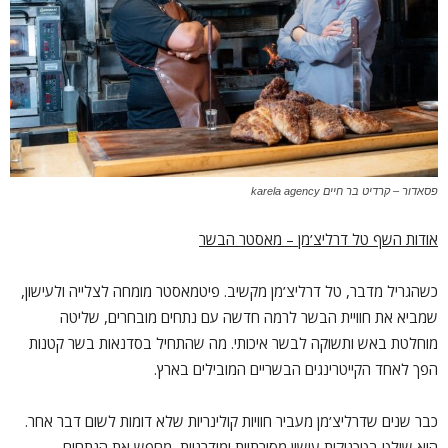
פסאדור – קרדיט בר חיים karela agency
אודות השף טל דרליצ’מן – מאסטר הבשר
כשהגריל מדבר, טל דרליצ’מן מקשיב. פיטמאסטר מומחה לצלייה ולעישון,
שמביא את חוויית הבשר לרמה חדשה עם נתחים מובחרים, שליטה
מוחלטת באש ותשוקה לבשר איכותי. מה שהתחיל בסדנאות בשר קטנות
הפך לאחד הקייטרינגים הבשריים המובילים בארץ.
כבר שנים שדרליצ’מן מעביר חוויות קולינריות שלא דומות לשום דבר אחר.
הוא שולט בטכניקות עישון מסורתיות ומודרניות, מחפש את הנתחים