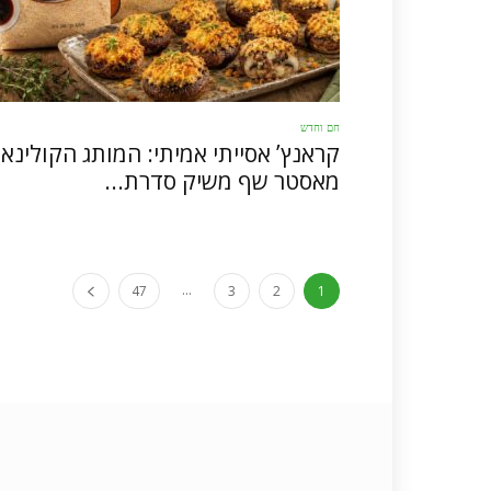
חם וחדש
קראנץ’ אסייתי אמיתי: המותג הקולינאר
מאסטר שף משיק סדרת...
...
47
3
2
1