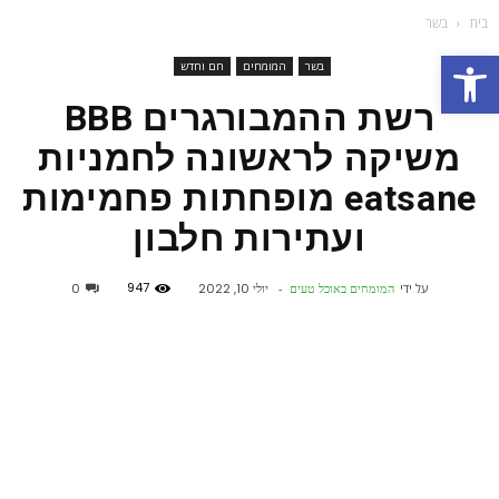
בית
בשר
פתח סרגל נגישות
בשר
המומחים
חם וחדש
רשת ההמבורגרים BBB
משיקה לראשונה לחמניות
eatsane מופחתות פחמימות
ועתירות חלבון
947
על ידי
המומחים באוכל טעים
-
יולי 10, 2022
0