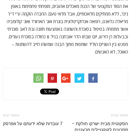
את הסוד המקצועי של הכנת מאכלים אהובים, מופחתי פחמימות באופן
ניכר, ללא ממתיקים מלאכותיים, אבל מלאי טעם. החברה הוקמה ע"י ד"ר
מריאלה גלאנט, רופאה אנדוקרינולוגית בוגרת אונ' הארוורד ואונ' קולומביה
אשר מתמחה בטיפול בסוכרת והשמנה באמצעות תזונה ובת לאב סוכרתי
ובבעלות רן הירש, יזם שבתו הדר אובחנה בגיל 8 כחולה בסוכרת נעורים.
מפגש בין השניים הוליד שותפות מתוך הבנה שמשהו חייב להשתנות –
האוכל, לא האנשים.
מאמר קודם
מאמר הבא
הסקוטית מבית ישרקו חולקת –
7 עובדות שלא ידעתם על אפרסק
מתכונים לקוקטיילים מרעננים