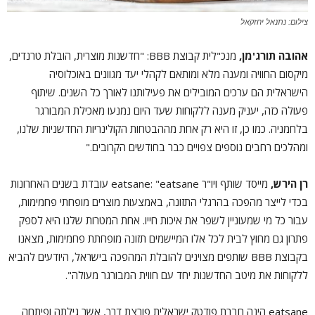
צילום: נתנאל יחזקאל
אהובה תורג'מן,
מנכ"לית קבוצת BBB: "חדשנות מוצרית, הובלת טרנדים,
מיקסום החוויה ומענה מלא ומותאם לקהלי יעד מגוונים באוכלוסיה
הישראלית הם ערכים המובילים את פעילותנו לאורך כל השנים. שיתוף
פעולה כזה, יעניק מענה ללקוחות שעד היום נמנעו מאכילת המבורגר
בלחמניה. כמו כן, זו היא רק אחת מההבטחות הקולינריות החדשניות שלנו,
ומהלכים רחבים נוספים צפויים כבר בחודשים הקרובים."
רן הירש,
מייסד שותף ויו"ר eatsane: "eatsane עובדת בשנים האחרונות
בכדי לייצר מהפכה בהרגלי התזונה, באמצעות מוצרים מופחתי פחמימות,
עבור כל מי שמעוניין לשפר את איכות חייו. אחת המטרות שלנו היא לספק
פתרון גם מחוץ לבית לכל אלו המיישמים תזונה מופחתת פחמימות, מצאנו
בקבוצת BBB שותפים מצוינים להובלת המהפכה בישראל, היודעים להביא
ללקוחות את מיטב החדשנות יחד עם חווית המבורגר מעולה".
eatsane הינה חברת פודטק ישראלית פורצת דרך, אשר גילתה ופיתחה