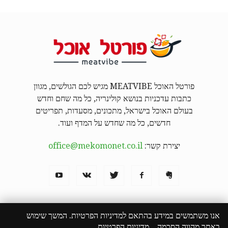
פורטל האוכל MEATVIBE מגיש לכם הגולשים, מגוון
כתבות עדכניות בנושא קולינריה, כל מה שחם וחדש
בעולם האוכל בישראל, מתכונים, מסעדות, תפריטים
חדשים, כל מה שחדש על המדף ועוד.
יצירת קשר:
office@mekomonet.co.il
אנו משתמשים במידע בהתאם למדיניות הפרטיות. המשך שימוש
באתר מהווה הסכמה.
מדיניות הפרטיות
מחפשים כותבים
פרסמו אצלנו
פרסום תוכן שיווקי
המבורגר באילת
הצהרת נגישות