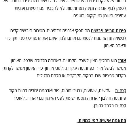
בכמות אלא לקחת יחידה או שתיים ולשים לב לרשימת הרכיבים. הכוונה היא
לספק לגוף אנרגיה זמינה מפחמימות ולא להכביד עם חטיפים ועוגיות
עתירים בשומן כמו קוקוס ובוטנים.
פירות טריים ויבשים
הם ספקי אנרגיה מדהימים. הפירות היבשים קלים
לנשיאה וזו הזדמנות לנסות גם אותם ולגוון איתם את התפריט לפני, תוך כדי
ולאחר האימון.
אורז
הוא תחליף מצוין לאוכלי הקטניות. לארוחה הגדולה שלפני האימון
אפשר לבשל אורז כפחמימה עיקרית, ולפני או תוך כדי האימון אפשר לקחת
בקלות פריכיות אורז במקום הקרקרים או הלחם הרגילים
קטניות
– עדשים, שעועית, גרגירי חומוס, פול ואדממה יכולים להיות מקור
פחמימה וחלבון לארוחה מספר שעות לפני האימון וגם לאחריו. לאוכלי
קטניות בלבד כמובן.
התאמה אישית לפי כמויות
: