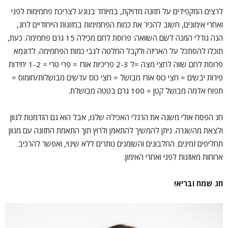
לרצים המקפידים על תזונה מדויקת, במיוחד בנוגע לצריכת פחמימות לפני
ואחרי אימונים, חשוב להכיר את כמות הפחמימות במזונות הייחודיים לחג,
הנה גודלי המנה לשם השוואה: פרוסת לחם מכילה 15 גרם פחמימה. כעת,
תוכלו להסתכל על האריזה ולקבל החלטה לגבי כמות הפחמימה. לדוגמא
פרוסת לחם שווה לחצי מצה =ל 2-3 פריכיות אורז = פרי טרי = 1-2 יחידות
פירות יבשים = חצי כוס אורז מבושל = חצי כוס עדשים מבושלות/חומוס =
תפוח אדמה מבושל קטן = 100 גרם בטטה מבושלת.
חג הפסח אולי משנה את הרגלי האכילה שלנו, אבל הוא גם הזדמנות לגוון
ולצאת מהשגרה. ניתן להמשיך להתאמן ולרוץ תוך התאמת התזונה עם מגוון
תחליפים זמינים. החלבונים והשומנים נותרים ללא שינוי, ואפשר להרכיב
ארוחות מאוזנות לפני ואחרי האימון.
חג שמח ובריא!