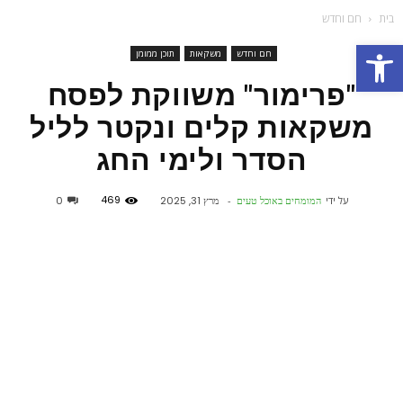
בית
חם וחדש
פתח סרגל נגישות
חם וחדש
משקאות
תוכן ממומן
"פרימור" משווקת לפסח
משקאות קלים ונקטר לליל
הסדר ולימי החג
469
על ידי
המומחים באוכל טעים
-
מרץ 31, 2025
0