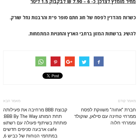
מחיר מומלץ לצרכן: כ- 6 – 7.90 ₪ לבקבוק 1.5 ליטר
כשרות מהדרין לפסח של חוג חתם סופר פ"ת והרבנות נחל שורק.
להשיג ברשתות המזון ברחבי הארץ והחנויות המתמחות.
מאמר קודם
מאמר הבא
חברת "אחוה" משווקת לפסח
קבוצת BBB מרחיבה את פעילותה
ממרחי טחינה עם סילאן, שוקולד
תחת המותג BBB By The Way:
וממרחי חלוה
פותחת בשיתוף פעולה עם רשתsi
cafe ארבעה סניפים חדשים
במתחמי הנוחות של כביש 6,