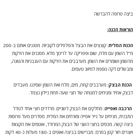
ביצה טרופה להברשה
הוראות הכנה:
הכנת המלית:
קוצצים את הבצל והפלפלים לקוביות. מטגנים אותם ב-200
מ"ל השמן עם מלח, שום ופפריקה עד לריכוך מלא. מסננים את הירקות
מהשמן ושומרים את השמן. מערבבים את הירקות עם העגבניות והטונה,
ומבשלים דקה נוספת למיזוג טעמים.
הכנת הבצק:
מערבבים קמח, מים, מלח ואת השמן שסיננו. מעבדים
לבצק אחיד ומניחים למנוחה של חצי שעה תחת ניילון נצמד.
הרכבה ואפייה:
מחלקים את הבצק לשניים. מרדדים חצי אחד לגודל
התבנית, מניחים על נייר אפייה ומורחים את המלית. מסדרים מעל פרוסות
ביצה קשה. מכסים בחצי השני של הבצק המרודד, אוטמים את הקצוות
ויוצרים חור קטן במרכז. מברישים בביצה ואופים ב-180 מעלות כ-40 דקות.