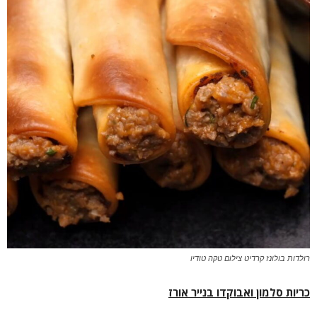
רולדות בולונז קרדיט צילום טקה טודיו
כריות סלמון ואבוקדו בנייר אורז