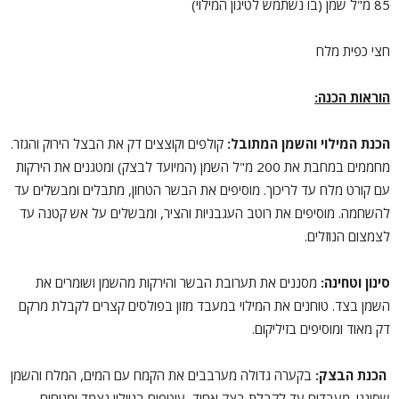
85 מ"ל שמן (בו נשתמש לטיגון המילוי)
חצי כפית מלח
הוראות הכנה:
הכנת המילוי והשמן המתובל:
קולפים וקוצצים דק את הבצל הירוק והגזר.
מחממים במחבת את 200 מ"ל השמן (המיועד לבצק) ומטגנים את הירקות
עם קורט מלח עד לריכוך. מוסיפים את הבשר הטחון, מתבלים ומבשלים עד
להשחמה. מוסיפים את רוטב העגבניות והציר, ומבשלים על אש קטנה עד
לצמצום הנוזלים.
סינון וטחינה:
מסננים את תערובת הבשר והירקות מהשמן ושומרים את
השמן בצד. טוחנים את המילוי במעבד מזון בפולסים קצרים לקבלת מרקם
דק מאוד ומוסיפים בזיליקום.
הכנת הבצק:
בקערה גדולה מערבבים את הקמח עם המים, המלח והשמן
שסיננו. מעבדים עד לקבלת בצק אחיד, עוטפים בניילון נצמד ומניחים