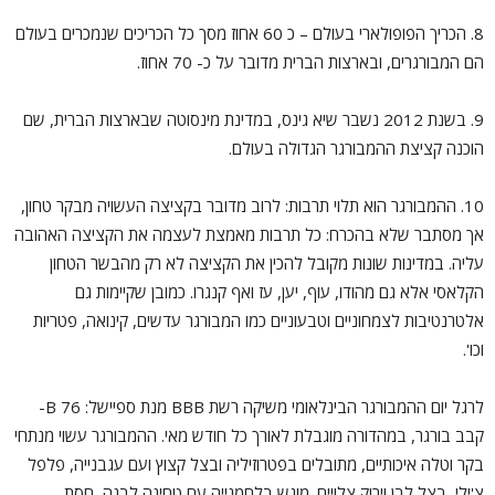
8. הכריך הפופולארי בעולם – כ 60 אחוז מסך כל הכריכים שנמכרים בעולם
הם המבורגרים, ובארצות הברית מדובר על כ- 70 אחוז.
9. בשנת 2012 נשבר שיא גינס, במדינת מינסוטה שבארצות הברית, שם
הוכנה קציצת ההמבורגר הגדולה בעולם.
10. ההמבורגר הוא תלוי תרבות: לרוב מדובר בקציצה העשויה מבקר טחון,
אך מסתבר שלא בהכרח: כל תרבות מאמצת לעצמה את הקציצה האהובה
עליה. במדינות שונות מקובל להכין את הקציצה לא רק מהבשר הטחון
הקלאסי אלא גם מהודו, עוף, יען, עז ואף קנגרו. כמובן שקיימות גם
אלטרנטיבות לצמחוניים וטבעוניים כמו המבורגר עדשים, קינואה, פטריות
וכו'.
לרגל יום ההמבורגר הבינלאומי משיקה רשת BBB מנת ספיישל: 76 B-
קבב בורגר, במהדורה מוגבלת לאורך כל חודש מאי. ההמבורגר עשוי מנתחי
בקר וטלה איכותיים, מתובלים בפטרוזיליה ובצל קצוץ ועם עגבנייה, פלפל
צ'ילי, בצל לבן וירוק צלויים. מוגש בלחמנייה עם טחינה לבנה, חסת