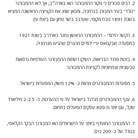
2. רבים סבורים כי מקור ההמבורגר הוא בארה״ב, אך לא! ההמבורגר
"נולד" בעיר המבורג בגרמניה, ומכאן שמו. את הקציצה הראשונה המציא
בשנת 1891 טבח מקומי, שערבב בשר טחון עם ביצת עין.
3. הקשר היהודי – ההמבורגר הראשון נמכר בארה"ב בשנת 1921
במסעדה שבקנזאס ע"י יהודים מהגרים שהגיעו מגרמניה.
4. בזכות טרנד הבריאות, השיקו רשתות ההמבורגר העולמיות גרסאות
טבעוניות וצמחוניות לקציצת ההמבורגר.
5. מסעדות ההמבורגרים מהוות כ- 12% משוק המסעדות בישראל.
6. ענף ההמבורגרים מגלגל בישראל על פי ההערכות, כ- 2-2.5 מיליארד
שקל, עם יותר מ-800 עסקים הפועלים בתחום.
7. ההמבורגר המועדף ביותר על הישראלים הוא המבורגר הבקר הקלאסי,
בגודל של כ- 200 גרם.