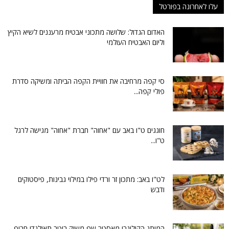
עלו לאחרונה בפורטל
האדום הגדול: שלושה מתכוני אבטיח מרעננים לשיא הקיץ
וליום האבטיח העולמי
סי קפה מרחיבה את חוויית הקפה הביתה ומשיקה סדרת
פולי קפה...
חוגגים ט"ו באב עם "אחוה" חברת "אחוה" מגישה לרגל
ט"ו...
לט"ו באב: מתכון זר ורדי פילו במילוי גבינות, פיסטוקים
ודבש
המותג הקולינרי מאסטר שף משיק רוטב תאילנדי חריף