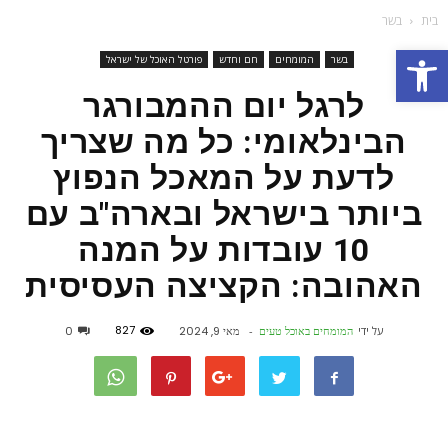
בית
בשר
פתח סרגל נגישות
בשר
המומחים
חם וחדש
פורטל האוכל של ישראל
לרגל יום ההמבורגר
הבינלאומי: כל מה שצריך
לדעת על המאכל הנפוץ
ביותר בישראל ובארה"ב עם
10 עובדות על המנה
האהובה: הקציצה העסיסית
827
על ידי
המומחים באוכל טעים
-
מאי 9, 2024
0