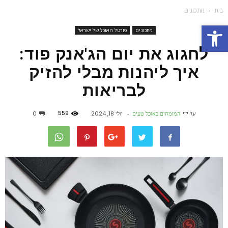
בית
מתכונים
פתח סרגל נגישות
מתכונים
פורטל האוכל של ישראל
לחגוג את יום הג'אנק פוד:
איך ליהנות מבלי להזיק
לבריאות
559
על ידי
המומחים באוכל טעים
-
יולי 18, 2024
0