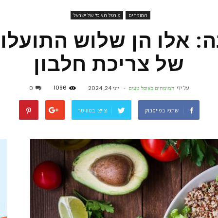
המומחים
פורטל האוכל של ישראל
פורטל
ה: אלו הן שלוש התועלו
של צריכת חלבון
אוכל
1096
על ידי
המומחים באוכל טעים
-
יוני 24, 2024
0
שתפו בפייסבוק
צייצו בטוויטר