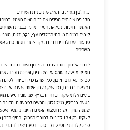
3. חלבון מסייע בהתאוששות ובניית השרירים
האמינו החיוניות, ממלאת תפקיד מרכזי בבניית השרירים 
קיימים במזונות מן החי הכוללים עוף, בקר, דגים, מוצר
טבעוני, יש חלבונים רבים ממקור צמחי דוגמת סויה, אפו
השרירים.
לדברי אליסון:" תזמון צריכת החלבון חשוב במיוחד עב
גופנית מפעילה עומס על השרירים, וצריכת חלבון לאח
20 עד 40 גרם חלבון, ככל שתצרכו קרוב יותר לס
נמצאים בדרכים, נסו שייק חלבון איכותי שיענה על הצר
בימים אלו משיקה חברת הרבלייף שני סוגי חטיפים מוע
בטעם ברביקיו, נטול גלוטן ומתאים לטבעונים, מדובר ב
210 קלוריות לחטיף, דל בסוכר ובטעם שוקולד מריר נפלא ומתאים לצמחונים.