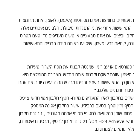
חלבונים איכותיים מכילים את כל חומצות האמינו החיוניות ועשירים בחומצות אמינו מסועפות (BCAA). לאוצין, אחת מחומצות
והתאוששות אחרי אימוני התנגדות וסיבולת. חלבונים איכותיים אלה
י חלב, וביצים. אם אתם טבעוניים או פשוט מעדיפים מדי פעם תפריט
נה, קינואה וזרעי פשתן, שיסייעו באותה מידה בבנייה והתאוששות
ור ספורטאים או עבור מי שמנסה לבנות את מסת השריר. פעילות
ר האימון עוזרת לשקם ולבנות אותם מחדש. הצריכה המומלצת היא
יום האימון כך התאוששות השריר ובנייתו מחדש תהיה יעילה יותר. אם אתם
כים התזונתיים שלכם. "
שרים בחלבון: לאלו המעדיפים מלוח- חטיף חלבון אפוי חדש: צ'יפס
חטיף מזין ופריך בטעם ברביקיו, עשיר בחלבון אפונה המספק
שמונה מתוך תשע חומצות האמינו החיוניות, מכיל 50% פחות שומן בהשוואה לחטיפי תפוחי אדמה מטוגנים , 11 גרם חלבון
לשקית ורק 134 קלוריות. לחובבי המתוק- חטיף חלבון חדש: H24 Achieve מכיל 21 גרם חלבון לחטיף, מרכיבים איכותיים,