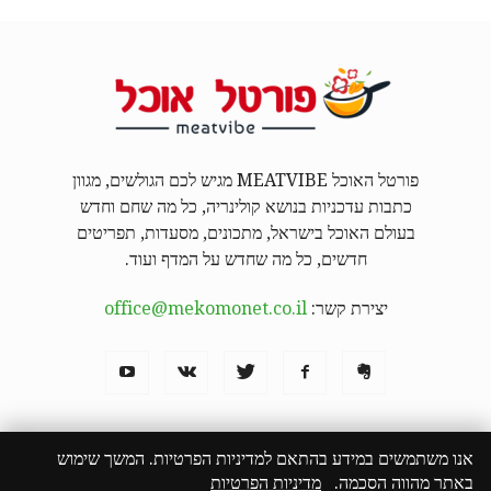
פורטל האוכל MEATVIBE מגיש לכם הגולשים, מגוון
כתבות עדכניות בנושא קולינריה, כל מה שחם וחדש
בעולם האוכל בישראל, מתכונים, מסעדות, תפריטים
חדשים, כל מה שחדש על המדף ועוד.
יצירת קשר:
office@mekomonet.co.il
אנו משתמשים במידע בהתאם למדיניות הפרטיות. המשך שימוש
באתר מהווה הסכמה.
מדיניות הפרטיות
מחפשים כותבים
פרסמו אצלנו
פרסום תוכן שיווקי
המבורגר באילת
הצהרת נגישות