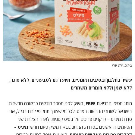
צילום: יחצ פרי
עשיר בחלבון ובסיבים תזונתיים, מיועד גם לטבעוניים, ללא סוכר,
ללא שמן וללא חומרים משמרים
מותג חטיפי הבריאות
FREE
, השיק לפני מספר חודשים כבשורה חדשנית
בישראל לשוחרי הבריאות בפרט ולכל מי שצורך תחליפי לחם בכלל, את
סדרת מיני'ס – קרקרים פריכים על בסיס קטניות. לאחר הצלחת שני
הטעמים הראשונים בסדרה, המותג FREE משיק טעם חדש:
מיניס –
קרקרים פריכים מעדשים כתומות
, העשויים 70% קטניות ורכיבים