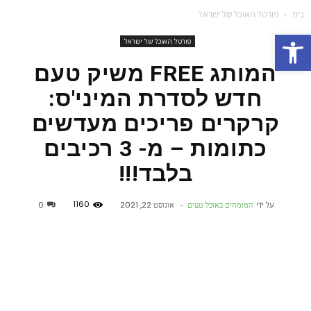
בית
פורטל האוכל של ישראל
פתח סרגל נגישות
פורטל האוכל של ישראל
המותג FREE משיק טעם
חדש לסדרת המיני'ס:
קרקרים פריכים מעדשים
כתומות – מ- 3 רכיבים
בלבד!!!
1160
על ידי
המומחים באוכל טעים
-
אוגוסט 22, 2021
0