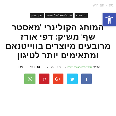
בית
חם וחדש
פתח סרגל נגישות
חם וחדש
פורטל האוכל של ישראל
תוכן ממומן
המותג הקולינרי 'מאסטר
שף' משיק: דפי אורז
מרובעים מיוצרים בווייטנאם
ומתאימים יותר לטיגון
462
על ידי
המומחים באוכל טעים
-
יוני 19, 2025
0