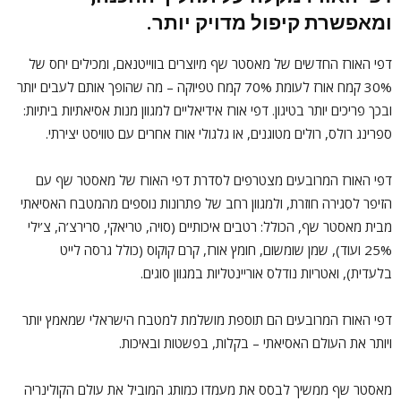
ומאפשרת קיפול מדויק יותר.
דפי האורז החדשים של מאסטר שף מיוצרים בווייטנאם, ומכילים יחס של
30% קמח אורז לעומת 70% קמח טפיוקה – מה שהופך אותם לעבים יותר
ובכך פריכים יותר בטיגון. דפי אורז אידיאליים למגוון מנות אסיאתיות ביתיות:
ספרינג רולס, רולים מטוגנים, או גלגולי אורז אחרים עם טוויסט יצירתי.
דפי האורז המרובעים מצטרפים לסדרת דפי האורז של מאסטר שף עם
הזיפר לסגירה חוזרת, ולמגוון רחב של פתרונות נוספים מהמטבח האסיאתי
מבית מאסטר שף, הכולל: רטבים איכותיים (סויה, טריאקי, סרירצ’ה, צ’ילי
25% ועוד), שמן שומשום, חומץ אורז, קרם קוקוס (כולל גרסה לייט
בלעדית), ואטריות נודלס אוריינטליות במגוון סוגים.
דפי האורז המרובעים הם תוספת מושלמת למטבח הישראלי שמאמץ יותר
ויותר את העולם האסיאתי – בקלות, בפשטות ובאיכות.
מאסטר שף ממשיך לבסס את מעמדו כמותג המוביל את עולם הקולינריה