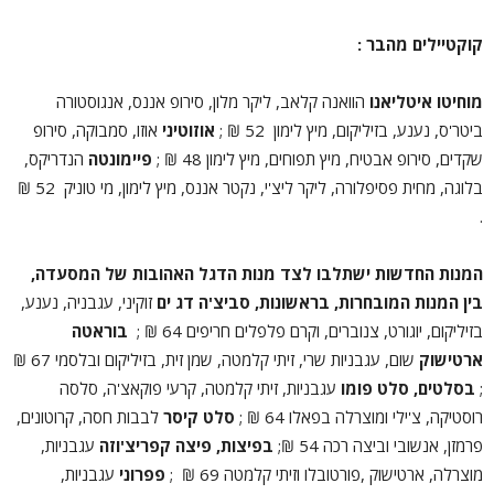
קוקטיילים מהבר :
מוחיטו איטליאנו
הוואנה קלאב, ליקר מלון, סירופ אננס, אנגוסטורה
ביטר'ס, נענע, בזיליקום, מיץ לימון 52 ₪ ;
אוזוטיני
אוזו, סמבוקה, סירופ
שקדים, סירופ אבטיח, מיץ תפוחים, מיץ לימון 48 ₪ ;
פיימונטה
הנדריקס,
בלוגה, מחית פסיפלורה, ליקר ליצ'י, נקטר אננס, מיץ לימון, מי טוניק 52 ₪
.
המנות החדשות ישתלבו לצד מנות הדגל האהובות של המסעדה,
בין המנות המובחרות,
בראשונות,
סביצ'ה דג ים
זוקיני, עגבניה, נענע,
בזיליקום, יוגורט, צנוברים, וקרם פלפלים חריפים 64 ₪ ;
בוראטה
ארטישוק
שום, עגבניות שרי, זיתי קלמטה, שמן זית, בזיליקום ובלסמי 67 ₪
;
בסלטים,
סלט פומו
עגבניות, זיתי קלמטה, קרעי פוקאצ'ה, סלסה
רוסטיקה, צ'ילי ומוצרלה בפאלו 64 ₪ ;
סלט קיסר
לבבות חסה, קרוטונים,
פרמזן, אנשובי וביצה רכה 54 ₪;
בפיצות,
פיצה קפריצ'וזה
עגבניות,
מוצרלה, ארטישוק ,פורטובלו וזיתי קלמטה 69 ₪ ;
פפרוני
עגבניות,