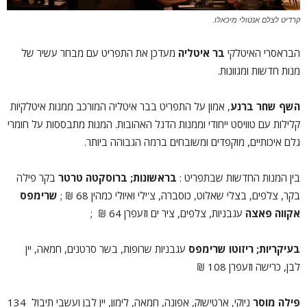
קרדיט לצלם אנטולי מיכאלו.
הבראסרי האיטלקי
בר איטליה
מעדכן את התפריט עם מבחר עשיר של
מנות חדשות ומגוונות.
השף שחר ברנע
, אמון על התפריט בבר איטליה המורכב ממנות איטלקיות
קלילות עם טוויסט ייחודי וממנות הדגל האהובות. המנות מתבססות על חומרי
גלם איכותיים, מוקפדים ומשובחים ברמה הגבוהה ביותר.
בין המנות החדשות שבתפריט :
בראשונות;
ברוסקטה טרטר
בקר פילה
בקר, צלפים, בצלי שאלוט, כוסברה, צ'ילי ואיולי כמהין 68 ₪ ;
שרימפס
אקווה פאצה
עגבניות, צלפים, ציר ים וזעפרן 64 ₪ ;
בעיקריות; ריזוטו שרימפס
עגבניות שרופות, בשר סרטנים, חמאה, יין
לבן, כרישה וזעפרן 108 ₪
פילה מוסר
ניוקי, ארטישוק, אפונה, חמאה, לימון,
יין לבן ועשבי תיבול 134