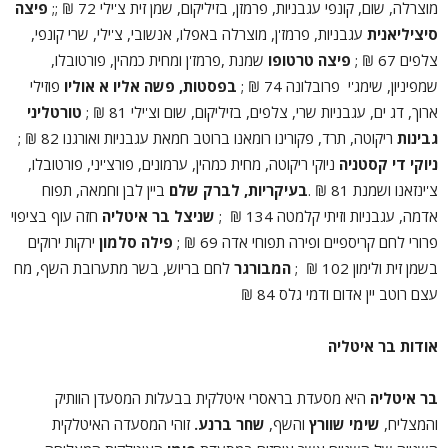
מוצרלה, שום, קונפי עגבניות, פרמזן, בזיליקום, שמן זית צ'ילי 72 ₪ ;;
פיצה
סיציליאנית
עגבניות, פרמז'ן, מוצרלה באפלו, אנשובי, צ'ילי, שרי קונפי,
צלפים 67 ₪ ;
פיצה טרטופו
שמנת ,פרמז'ן ומחית כמהין, פורטובלו,
שמפיניון, שימג'י פרובלונה 74 ₪ ;
בפסטות,
פשה אליו א אוליו
פוזילי
ארוך, דג ים, עגבניות שרי, צלפים, בזיליקום, שום וצ'ילי 81 ₪ ;
טורטליני
גבינות
ריקוטה, תרד, פקורינו רומאנו ברוטב חמאת עגבניות ואורגנו 82 ₪ ;
ניוקי די קסטניה
ניוקי ריקוטה, מחית כמהין, ערמונים, פורצ'יני, פורטובלו,
צ'ינזאנו ושמנת 81 ₪ .
בעיקריות,
לברק שלם
ביין לבן וחמאה, תפוח
אדמה, עגבניות וזיתי קלמטה 134 ₪ ;
שניצל בר איטליה
חזה עוף בציפוי
פרורי לחם קריספיים ופירה תפוחי אדה 69 ₪ ;
פילה סלמון
ירקות ירוקים
בשמן זית ולימון 102 ₪ ;
המבורגר
לחם בריוש, בשר מתערובת השף, מח
עצם רוטב יין אדום ודמי גלס 84 ₪
אודות בר איטליה
בר איטליה
היא מסעדת בראסרי איטלקית בבעלות המסעדן הוותיק
והמצליח,
שימי שוורץ
והשף,
שחר ברנע.
זוהי המסעדה האיטלקית