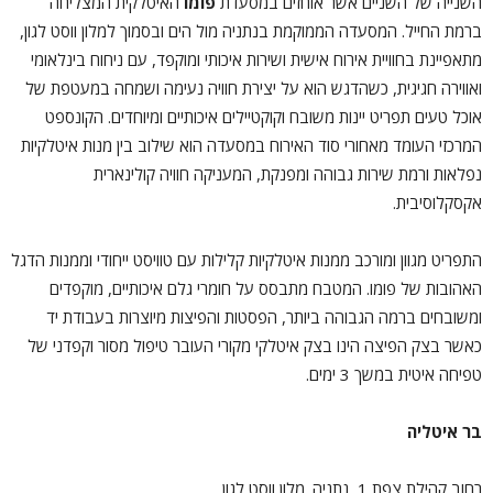
השנייה של השניים אשר אוחזים במסעדת
פומו
האיטלקית
המצליחה
ברמת החייל. המסעדה הממוקמת בנתניה מול הים ובסמוך למלון ווסט לגון,
מתאפיינת בחוויית אירוח אישית ושירות איכותי ומוקפד, עם ניחוח בינלאומי
ואווירה חגיגית, כשהדגש הוא על יצירת חוויה נעימה ושמחה במעטפת של
אוכל טעים תפריט יינות משובח וקוקטיילים איכותיים ומיוחדים. הקונספט
המרכזי העומד מאחורי סוד האירוח במסעדה הוא שילוב בין מנות איטלקיות
נפלאות ורמת שירות גבוהה ומפנקת, המעניקה חוויה קולינארית
אקסקלוסיבית.
התפריט מגוון ומורכב ממנות איטלקיות קלילות עם טוויסט ייחודי וממנות הדגל
האהובות של פומו. המטבח מתבסס על חומרי גלם איכותיים, מוקפדים
ומשובחים ברמה הגבוהה ביותר, הפסטות והפיצות מיוצרות בעבודת יד
כאשר בצק הפיצה הינו בצק איטלקי מקורי העובר טיפול מסור וקפדני של
טפיחה איטית במשך 3 ימים.
בר איטליה
רחוב קהילת צפת 1, נתניה. מלון ווסט לגון