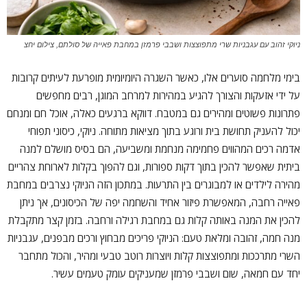
ניוקי זהוב עם עגבניות שרי מתפוצצות ושבבי פרמזן במחבת פאייה של סולתם, צילום יחצ
בימי מלחמה סוערים אלו, כאשר השגרה היומיומית מופרעת לעיתים קרובות
על ידי אזעקות והצורך להגיע במהירות למרחב המוגן, רבים מחפשים
פתרונות פשוטים ומהירים גם במטבח. דווקא ברגעים כאלה, אוכל חם ומנחם
יכול להעניק תחושת בית ורוגע בתוך מציאות מתוחה. ניוקי, כיסוני תפוחי
אדמה רכים המהווים פחמימה מנחמת ומשביעה, הם בסיס מושלם למנה
ביתית שאפשר להכין בתוך דקות ספורות, וגם להפוך בקלות לארוחת צהריים
מהירה לילדים או למבוגרים בין התרעות. במתכון הזה הניוקי נצרבים במחבת
פאייה רחבה, המאפשרת פיזור אחיד והשחמה יפה של הכיסונים, אך ניתן
להכין את המנה באותה קלות גם במחבת רגילה ורחבה. בזמן קצר מתקבלת
מנה חמה, זהובה ומלאת טעם: הניוקי פריכים מבחוץ ורכים מבפנים, עגבניות
השרי מתרככות ומתפוצצות קלות ויוצרות רוטב טבעי ומהיר, והכול מתחבר
יחד עם חמאה, שום ושבבי פרמזן שמעניקים עומק טעמים עשיר.